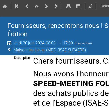
Retou
Fournisseurs, rencontrons-nous 
Édition
jeudi 20 juin 2024, 08:00
→
17:00
Europe/Paris
Maison des élèves (MDE) (ISAE-SUPAÉRO)
Chers fournisseurs, C
Description
Nous avons l'honneur 
SPEED-MEETING FO
des achats publics de 
et de l'Espace (ISAE-