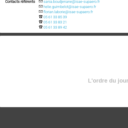
Contacts référents
sania.boudjenane@isae-supaero.fr
helie.guimbelot@isae-supaero.fr
florian.laborie@isae-supaero.fr
05 61 33 85 39
05 61 33 83 21
05 61 33 89 42
L'ordre du jou